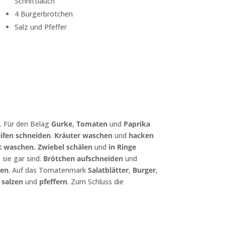
Schnittlauch
4 Burgerbrötchen
Salz und Pfeffer
. Für den Belag
Gurke
,
Tomaten
und
Paprika
ifen
schneiden
.
Kräuter
waschen
und
hacken
t waschen. Zwiebel schälen
und
in Ringe
s sie gar sind.
Brötchen aufschneiden
und
hen
. Auf das Tomatenmark
Salatblätter
,
Burger
,
s
salzen
und
pfeffern
. Zum Schluss die