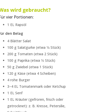
Was wird gebraucht?
Für vier Portionen:
1 EL Rapsöl
Für den Belag
4 Blätter Salat
100 g Salatgurke (etwa 1⁄4 Stück)
200 g Tomaten (etwa 2 Stück)
100 g Paprika (etwa 1⁄2 Stück)
50 g Zwiebel (etwa 1 Stück)
120 g Käse (etwa 4 Scheiben)
4 rohe Burger
3–4 EL Tomatenmark oder Ketchup
1 EL Senf
1 EL Kräuter (gefroren, frisch oder
getrocknet): z. B. Kresse, Petersilie,