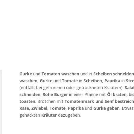
Gurke
und
Tomaten waschen
und in
Scheiben schneiden
waschen
,
Gurke
und
Tomate
in
Scheiben
,
Paprika
in
Stre
(entfällt bei gefrorenen oder getrockneten Kräutern).
Sala
schneiden
.
Rohe Burger
in einer Pfanne mit
Öl braten
, bi
toasten
. Brötchen mit
Tomatenmark
und Senf bestreic
Käse
,
Zwiebel
,
Tomate
,
Paprika
und
Gurke ge­ben
. Etwa
gehackten
Kräuter
dazugeben.