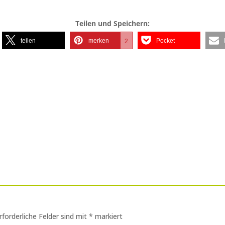
Teilen und Speichern:
teilen
merken
Pocket
2
rforderliche Felder sind mit
*
markiert