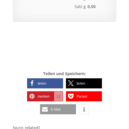
Salz g
0,50
Teilen und Speichern:
teilen
teilen
merken
Pocket
12
E-Mail
[yuzo_related]