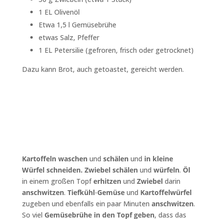
1 EL Olivenöl
Etwa 1,5 l Gemüsebrühe
etwas Salz, Pfeffer
1 EL Petersilie (gefroren, frisch oder getrocknet)
Dazu kann Brot, auch getoastet, gereicht werden.
Kartoffeln waschen
und
schälen
und
in kleine
Würfel schneiden. Zwiebel schälen
und
wür­feln
.
Öl
in einem großen Topf
erhitzen
und
Zwiebel
darin
anschwitzen
.
Tiefkühl
-­
Gemüse
und
Kartoffelwürfel
zugeben und ebenfalls ein paar Minuten
anschwitzen
.
So viel
Gemüse­brühe in den Topf geben
, dass das