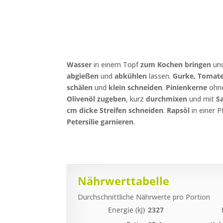
Wasser
in einem Topf
zum Kochen bringen
un
abgießen
und
abkühlen
lassen.
Gurke, Tomat
schälen
und
klein
schneiden
.
Pinienkerne
ohne
Olivenöl
zugeben
, kurz
durchmixen
und mit
Sa
cm dicke Streifen
schneiden
.
Rapsöl
in einer 
Petersilie garnieren
.
Nährwerttabelle
Durchschnittliche Nährwerte pro Portion
Energie (kJ)
2327