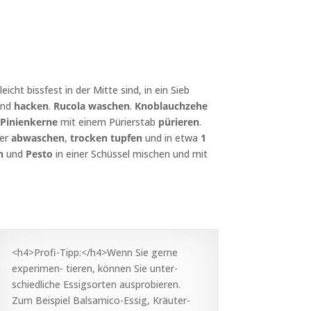
eicht bissfest in der Mitte sind, in ein Sieb
nd
hacken
.
Rucola
waschen
.
Knoblauchzehe
d
Pinienkerne
mit einem Pürierstab
pürieren
.
ser
abwaschen
,
trocken
tupfen
und in etwa
1
h
und
Pesto
in einer Schüssel mischen und mit
<h4>Profi-Tipp:</h4>Wenn Sie gerne
experimen- tieren, können Sie unter-
schiedliche Essigsorten ausprobieren.
Zum Beispiel Balsamico-Essig, Kräuter-