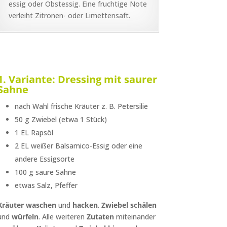
essig oder Obstessig. Eine fruchtige Note
verleiht Zitronen- oder Limettensaft.
1. Variante: Dressing mit saurer
Sahne
nach Wahl frische Kräuter z. B. Petersilie
50 g Zwiebel (etwa 1 Stück)
1 EL Rapsöl
2 EL weißer Balsamico-Essig oder eine
andere Essigsorte
100 g saure Sahne
etwas Salz, Pfeffer
Kräuter waschen
und
hacken
.
Zwiebel schälen
und
würfeln
. Alle weiteren
Zutaten
miteinander