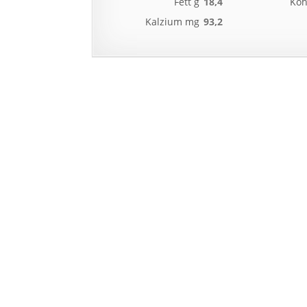
Fett g
18,4
Koh
Kalzium mg
93,2