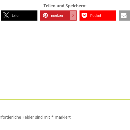
Teilen und Speichern:
teilen
merken
Pocket
2
rforderliche Felder sind mit
*
markiert