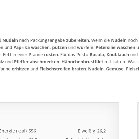
d
Nudeln
nach Packungsangabe
zube­reiten
. Wenn die
Nudeln
noch l
en
und
Paprika
waschen
,
putzen
und
würfeln
.
Petersilie
waschen
u
 Fett in einer Pfanne
rösten
. Für das Pesto
Rucola, Knoblauch
un
lz
und
Pfeffer
abschmecken
.
Hähnchenbrustfilet
mit kaltem Was
Pfanne
erhitzen
und
Fleischstreifen
braten
.
Nudeln
,
Gemüse
,
Fleisc
Energie (kcal)
556
Eiweiß g
26,2