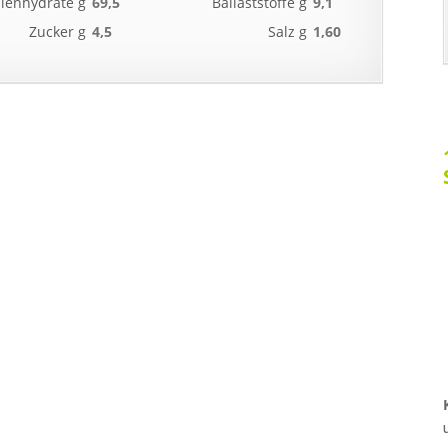
lenhydrate g
69,5
Ballaststoffe g
9,1
Zucker g
4,5
Salz g
1,60