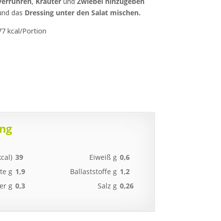
verrühren
,
Kräuter
und
Zwiebel
hinzugeben
und das
Dressing unter den Salat mischen.
77 kcal/Portion
ng
cal)
39
Eiweiß g
0,6
te g
1,9
Ballaststoffe g
1,2
er g
0,3
Salz g
0,26