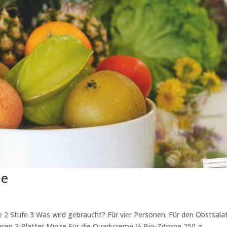
me
 2 Stufe 3 Was wird gebraucht? Für vier Personen: Für den Obstsalat 
en 3 Blätter Minze Für die Quarkcreme 1⁄2 Bio-Zitrone 250 g